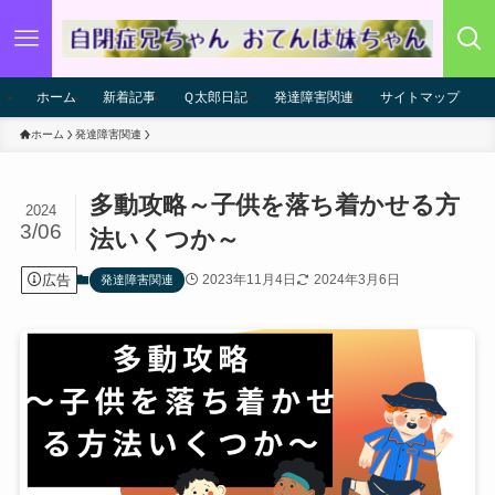
ホーム
新着記事
Ｑ太郎日記
発達障害関連
サイトマップ
ホーム
発達障害関連
多動攻略～子供を落ち着かせる方
2024
3/06
法いくつか～
広告
2023年11月4日
2024年3月6日
発達障害関連