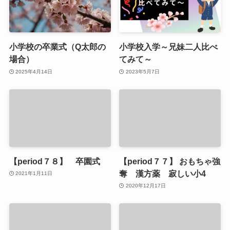
小学校の卒業式（Q太郎の
小学校入学～兄妹二人比べ
場合）
てみて～
2025年4月14日
2023年5月7日
【period７８】 卒園式
【period７７】 おもちゃ強
奪 漢方薬 寂しい小4
2021年1月11日
2020年12月17日