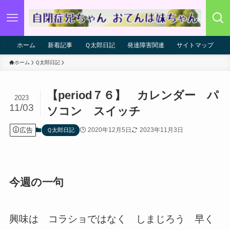
ホーム
新着記事
Ｑ太郎日記
発達障害関連
サイトマップ
ホーム
Ｑ太郎日記
【period７６】 カレンダー パ
2023
11/03
ソコン スイッチ
広告
2020年12月5日
2023年11月3日
Ｑ太郎日記
今週の一句
興味は コラショではなく しまじろう 早く