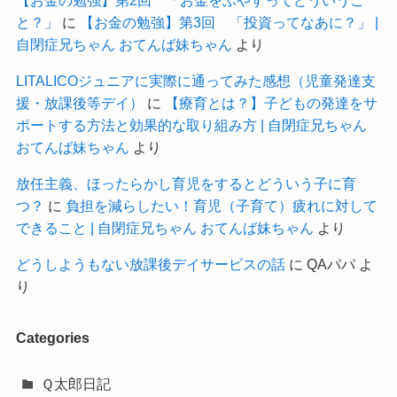
【お金の勉強】第2回 「お金をふやすってどういうこ
と？」
に
【お金の勉強】第3回 「投資ってなあに？」 |
自閉症兄ちゃん おてんば妹ちゃん
より
LITALICOジュニアに実際に通ってみた感想（児童発達支
援・放課後等デイ）
に
【療育とは？】子どもの発達をサ
ポートする方法と効果的な取り組み方 | 自閉症兄ちゃん
おてんば妹ちゃん
より
放任主義、ほったらかし育児をするとどういう子に育
つ？
に
負担を減らしたい！育児（子育て）疲れに対して
できること | 自閉症兄ちゃん おてんば妹ちゃん
より
どうしようもない放課後デイサービスの話
に
QAパパ
よ
り
Categories
Ｑ太郎日記