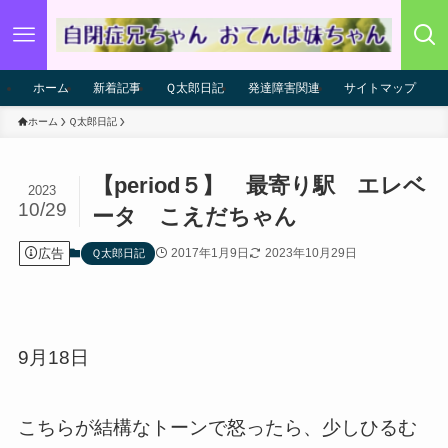
ホーム
新着記事
Ｑ太郎日記
発達障害関連
サイトマップ
ホーム
Ｑ太郎日記
【period５】 最寄り駅 エレベ
2023
10/29
ータ こえだちゃん
広告
2017年1月9日
2023年10月29日
Ｑ太郎日記
9月18日
こちらが結構なトーンで怒ったら、少しひるむ