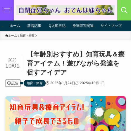
ホーム
新着記事
Ｑ太郎日記
発達障害関連
サイトマップ
ホーム
知育・療育
【年齢別おすすめ】知育玩具＆療
2025
育アイテム！遊びながら発達を
10/01
促すアイデア
広告
2025年1月24日
2025年10月1日
知育・療育