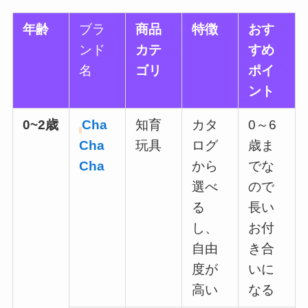
年齢
ブラ
商品
特徴
おす
ンド
カテ
すめ
名
ゴリ
ポイ
ント
0~2歳
Cha
知育
カタ
0～6
Cha
玩具
ログ
歳ま
Cha
から
でな
選べ
ので
る
長い
し、
お付
自由
き合
度が
いに
高い
なる