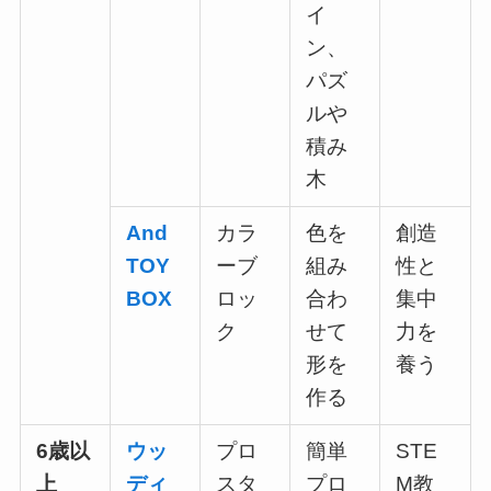
イ
ン、
パズ
ルや
積み
木
And
カラ
色を
創造
TOY
ーブ
組み
性と
BOX
ロッ
合わ
集中
ク
せて
力を
形を
養う
作る
6歳以
ウッ
プロ
簡単
STE
上
ディ
スタ
プロ
M教