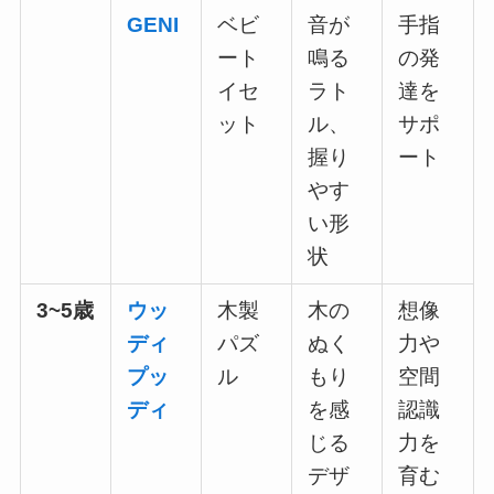
GENI
ベビ
音が
手指
ート
鳴る
の発
イセ
ラト
達を
ット
ル、
サポ
握り
ート
やす
い形
状
3~5歳
ウッ
木製
木の
想像
ディ
パズ
ぬく
力や
プッ
ル
もり
空間
ディ
を感
認識
じる
力を
デザ
育む